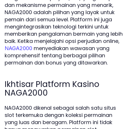
dan mekanisme permainan yang menarik,
NAGA2000 adalah pilihan yang layak untuk
pemain dari semua level. Platform ini juga
mengintegrasikan teknologi terkini untuk
memberikan pengalaman bermain yang lebih
baik. Ketika menjelajahi opsi perjudian online,
menyediakan wawasan yang
NAGA2000
komprehensif tentang berbagai pilihan
permainan dan bonus yang ditawarkan.
Ikhtisar Platform Kasino
NAGA2000
NAGA2000 dikenal sebagai salah satu situs
slot terkemuka dengan koleksi permainan
yang luas dan beragam. Platform ini tidak