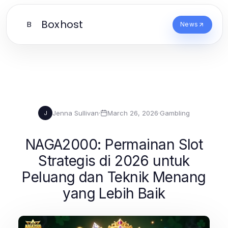
Boxhost
B
News
Jenna Sullivan
·
March 26, 2026
·
Gambling
J
NAGA2000: Permainan Slot
Strategis di 2026 untuk
Peluang dan Teknik Menang
yang Lebih Baik