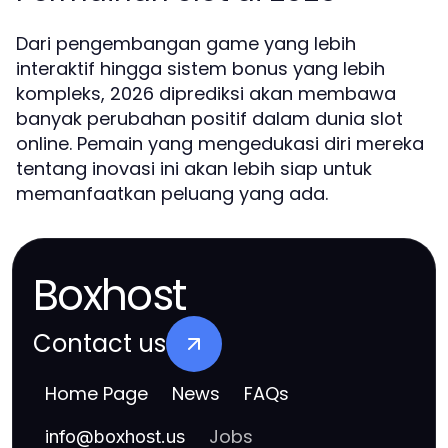
Dari pengembangan game yang lebih
interaktif hingga sistem bonus yang lebih
kompleks, 2026 diprediksi akan membawa
banyak perubahan positif dalam dunia slot
online. Pemain yang mengedukasi diri mereka
tentang inovasi ini akan lebih siap untuk
memanfaatkan peluang yang ada.
Boxhost
Contact us
Home Page
News
FAQs
Jobs
info
@
boxhost.us