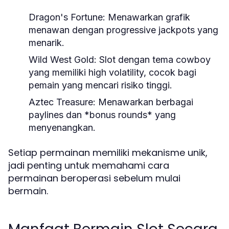
Dragon's Fortune: Menawarkan grafik
menawan dengan progressive jackpots yang
menarik.
Wild West Gold: Slot dengan tema cowboy
yang memiliki high volatility, cocok bagi
pemain yang mencari risiko tinggi.
Aztec Treasure: Menawarkan berbagai
paylines dan *bonus rounds* yang
menyenangkan.
Setiap permainan memiliki mekanisme unik,
jadi penting untuk memahami cara
permainan beroperasi sebelum mulai
bermain.