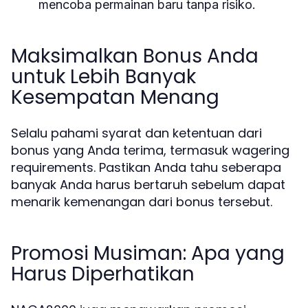
mencoba permainan baru tanpa risiko.
Maksimalkan Bonus Anda
untuk Lebih Banyak
Kesempatan Menang
Selalu pahami syarat dan ketentuan dari
bonus yang Anda terima, termasuk wagering
requirements. Pastikan Anda tahu seberapa
banyak Anda harus bertaruh sebelum dapat
menarik kemenangan dari bonus tersebut.
Promosi Musiman: Apa yang
Harus Diperhatikan