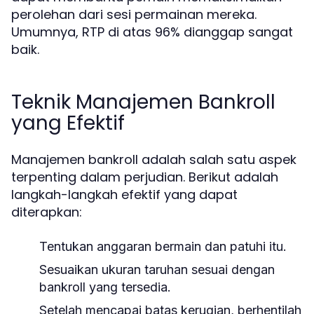
perolehan dari sesi permainan mereka.
Umumnya, RTP di atas 96% dianggap sangat
baik.
Teknik Manajemen Bankroll
yang Efektif
Manajemen bankroll adalah salah satu aspek
terpenting dalam perjudian. Berikut adalah
langkah-langkah efektif yang dapat
diterapkan:
Tentukan anggaran bermain dan patuhi itu.
Sesuaikan ukuran taruhan sesuai dengan
bankroll yang tersedia.
Setelah mencapai batas kerugian, berhentilah