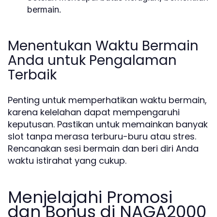
bermain.
Menentukan Waktu Bermain
Anda untuk Pengalaman
Terbaik
Penting untuk memperhatikan waktu bermain,
karena kelelahan dapat mempengaruhi
keputusan. Pastikan untuk memainkan banyak
slot tanpa merasa terburu-buru atau stres.
Rencanakan sesi bermain dan beri diri Anda
waktu istirahat yang cukup.
Menjelajahi Promosi
dan Bonus di NAGA2000